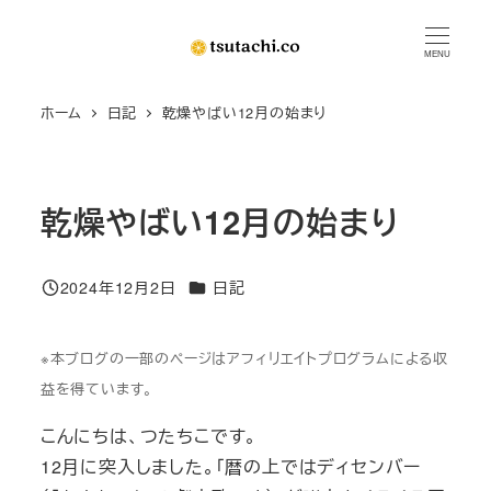
メ
イ
MENU
ン
ホーム
日記
乾燥やばい12月の始まり
コ
ン
テ
ン
乾燥やばい12月の始まり
ツ
へ
カテゴリー
2024年12月2日
日記
移
投稿日
動
※本ブログの一部のページはアフィリエイトプログラムによる収
益を得ています。
こんにちは、つたちこです。
12月に突入しました。「暦の上ではディセンバー