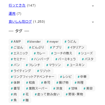
行ってきた
(147)
運用
(7)
食いしん坊ログ
(1,253)
タグ
AMP
blender
meyer
うどん
ごはん
どんぶり
アプリ
イタリアン
エスニック
カレー
コーチの教え
シューズ
セミナー
ハンバーグ
バーミキュラ
パスタ
パン
フレンチ
マラソン
ユースキン
ライティング
リゾット
リングフィットアドベンチャー
レシピ
中華
体幹
和食
寿司
揚げ物
料理
書写
業務スーパー
洋食
甘味
美容
肉
花
走って飲み食い
野菜・果物
魚
麺