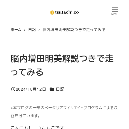
メ
イ
MENU
ン
ホーム
日記
脳内増田明美解説つきで走ってみる
コ
ン
テ
ン
脳内増田明美解説つきで走
ツ
ってみる
へ
移
動
カテゴリー
2024年8月12日
日記
投稿日
※本ブログの一部のページはアフィリエイトプログラムによる収
益を得ています。
こんにちは、つたちこです。