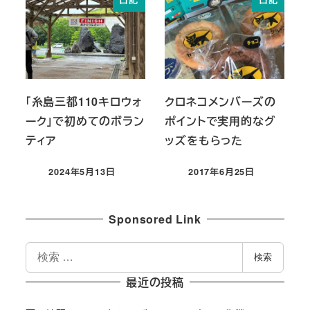
日記
日記
「糸島三都110キロウォ
クロネコメンバーズの
ーク」で初めてのボラン
ポイントで実用的なグ
ティア
ッズをもらった
2024年5月13日
2017年6月25日
投稿日
投稿日
Sponsored Link
検
検索
索
最近の投稿