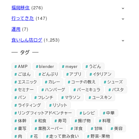
福岡移住
(276)
行ってきた
(147)
運用
(7)
食いしん坊ログ
(1,253)
タグ
AMP
blender
meyer
うどん
ごはん
どんぶり
アプリ
イタリアン
エスニック
カレー
コーチの教え
シューズ
セミナー
ハンバーグ
バーミキュラ
パスタ
パン
フレンチ
マラソン
ユースキン
ライティング
リゾット
リングフィットアドベンチャー
レシピ
中華
体幹
和食
寿司
揚げ物
料理
書写
業務スーパー
洋食
甘味
美容
肉
花
走って飲み食い
野菜・果物