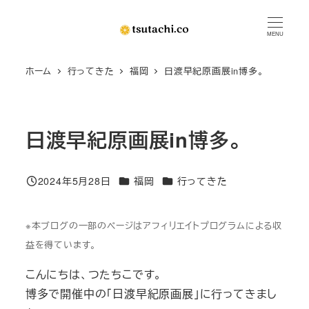
メ
イ
MENU
ン
ホーム
行ってきた
福岡
日渡早紀原画展in博多。
コ
ン
テ
ン
日渡早紀原画展in博多。
ツ
へ
カテゴリー
カテゴリー
2024年5月28日
福岡
行ってきた
移
投稿日
動
※本ブログの一部のページはアフィリエイトプログラムによる収
益を得ています。
こんにちは、つたちこです。
博多で開催中の「日渡早紀原画展」に行ってきまし