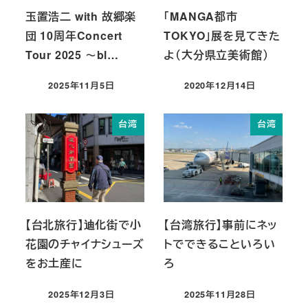
玉置浩二 with 故郷楽
「MANGA都市
団 10周年Concert
TOKYO」展を見てきた
Tour 2025 ～bl…
よ（大分県立美術館）
2025年11月5日
2020年12月14日
投稿日
投稿日
台湾
台湾
【台北旅行】迪化街で小
【台湾旅行】事前にネッ
花園のチャイナシューズ
トでできることいろい
をお土産に
ろ
2025年12月3日
2025年11月28日
投稿日
投稿日