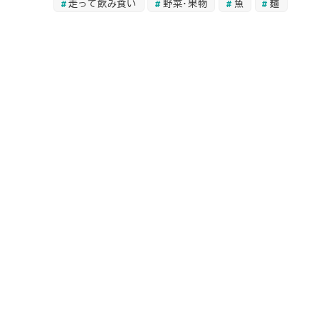
走って飲み食い
野菜・果物
魚
麺