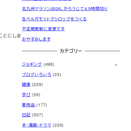
北九州マラソン2026。かろうじて4.5時間切り
生ベルガモットでシロップをつくる
不定期更新に変更です
ことにしま
おやすみします
カテゴリー
ジョギング
(498)
ブログいろいろ
(23)
健康
(229)
学び
(59)
愛用品
(177)
日記
(507)
本・漫画・ドラマ
(226)