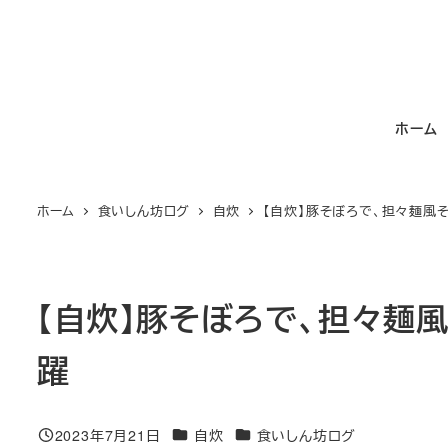
メ
イ
ン
コ
ホーム
ン
テ
ン
ホーム
食いしん坊ログ
自炊
【自炊】豚そぼろで、担々麺風
ツ
へ
移
動
【自炊】豚そぼろで、担々麺
躍
カテゴリー
カテゴリー
2023年7月21日
自炊
食いしん坊ログ
投稿日