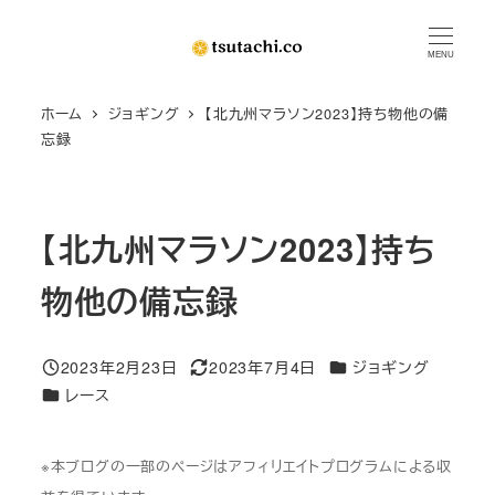
メ
イ
MENU
ン
ホーム
ジョギング
【北九州マラソン2023】持ち物他の備
コ
忘録
ン
テ
ン
【北九州マラソン2023】持ち
ツ
へ
物他の備忘録
移
動
カテゴリー
2023年2月23日
2023年7月4日
ジョギング
投稿日
更新日
カテゴリー
レース
※本ブログの一部のページはアフィリエイトプログラムによる収