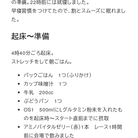
の準備。22時前には就寝しました。
早寝習慣をつけてたので、割とスムーズに眠れまし
た。
起床〜準備
4時40分ごろ起床。
ストレッチをして朝ごはん。
パックごはん 1つ（ふりかけ）
カップ味噌汁 1つ
牛乳 200cc
ぶどうパン 1つ
OS1 500mlにLグルタミン粉末を入れたも
のを起床時〜スタート直前までに摂取
アミノバイタルゼリー（赤）1本 レース1時間
前に会場で飲みました