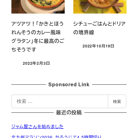
アツアツ！「かきとほう
シチューごはんとドリア
れんそうのカレー風味
の境界線
グラタン」冬に最高のご
2022年10月19日
ちそうです
投稿日
2022年2月3日
投稿日
Sponsored Link
検
検索
索
最近の投稿
ジャム屋さんを始めました
北九州マラソン2026。かろうじて4.5時間切り