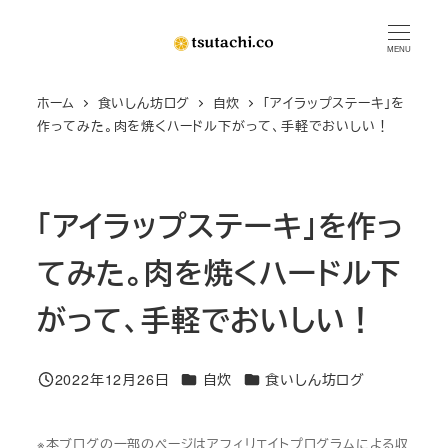
メ
イ
MENU
ン
ホーム
食いしん坊ログ
自炊
「アイラップステーキ」を
コ
作ってみた。肉を焼くハードル下がって、手軽でおいしい！
ン
テ
ン
「アイラップステーキ」を作っ
ツ
へ
てみた。肉を焼くハードル下
移
動
がって、手軽でおいしい！
カテゴリー
カテゴリー
2022年12月26日
自炊
食いしん坊ログ
投稿日
※本ブログの一部のページはアフィリエイトプログラムによる収