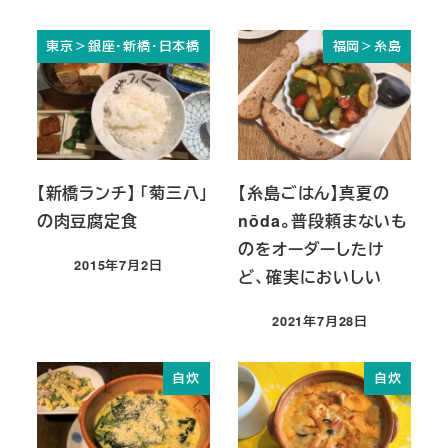
東京＞銀座・新橋・日本橋
福岡＞糸島
【新橋ランチ】 「菊三八」
【糸島ごはん】真夏の
の肉豆腐定食
nōda。普段頼まないも
のをオーダーしたけ
2015年7月2日
ど、確実においしい
投稿日
2021年7月28日
投稿日
自炊
自炊