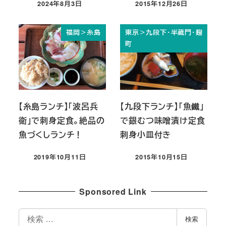
2024年8月3日
2015年12月26日
投稿日
投稿日
福岡＞糸島
東京＞九段下・半蔵門・麹
町
【糸島ランチ】「波呂兵
【九段下ランチ】「魚鐵」
衛」で刺身定食。絶品の
で銀むつ味噌漬け定食
魚づくしランチ！
刺身小皿付き
2019年10月11日
2015年10月15日
投稿日
投稿日
Sponsored Link
検
検索