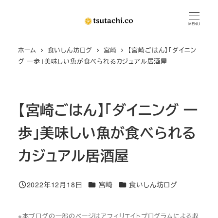
メ
イ
MENU
ン
ホーム
食いしん坊ログ
宮崎
【宮崎ごはん】「ダイニン
コ
グ 一歩」美味しい魚が食べられるカジュアル居酒屋
ン
テ
ン
【宮崎ごはん】「ダイニング 一
ツ
へ
歩」美味しい魚が食べられる
移
動
カジュアル居酒屋
カテゴリー
カテゴリー
2022年12月18日
宮崎
食いしん坊ログ
投稿日
※本ブログの一部のページはアフィリエイトプログラムによる収