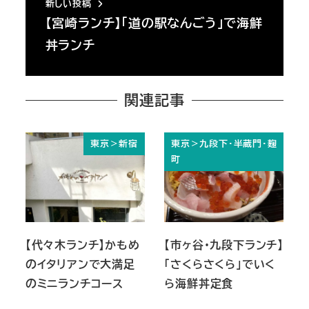
新しい投稿
【宮崎ランチ】「道の駅なんごう」で海鮮
丼ランチ
関連記事
東京＞新宿
東京＞九段下・半蔵門・麹
町
【代々木ランチ】かもめ
【市ヶ谷・九段下ランチ】
のイタリアンで大満足
「さくらさくら」でいく
のミニランチコース
ら海鮮丼定食