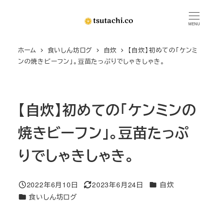
メ
イ
MENU
ン
ホーム
食いしん坊ログ
自炊
【自炊】初めての「ケンミ
コ
ンの焼きビーフン」。豆苗たっぷりでしゃきしゃき。
ン
テ
ン
【自炊】初めての「ケンミンの
ツ
へ
焼きビーフン」。豆苗たっぷ
移
動
りでしゃきしゃき。
カテゴリー
2022年6月10日
2023年6月24日
自炊
投稿日
更新日
カテゴリー
食いしん坊ログ