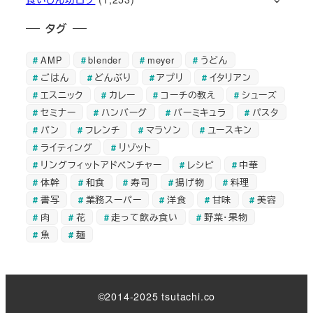
タグ
AMP
blender
meyer
うどん
ごはん
どんぶり
アプリ
イタリアン
エスニック
カレー
コーチの教え
シューズ
セミナー
ハンバーグ
バーミキュラ
パスタ
パン
フレンチ
マラソン
ユースキン
ライティング
リゾット
リングフィットアドベンチャー
レシピ
中華
体幹
和食
寿司
揚げ物
料理
書写
業務スーパー
洋食
甘味
美容
肉
花
走って飲み食い
野菜・果物
魚
麺
©2014-2025 tsutachi.co