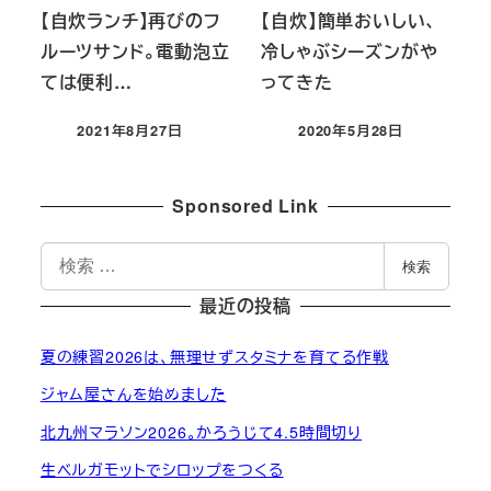
【自炊ランチ】再びのフ
【自炊】簡単おいしい、
ルーツサンド。電動泡立
冷しゃぶシーズンがや
ては便利…
ってきた
2021年8月27日
2020年5月28日
投稿日
投稿日
Sponsored Link
検
検索
索
最近の投稿
夏の練習2026は、無理せずスタミナを育てる作戦
ジャム屋さんを始めました
北九州マラソン2026。かろうじて4.5時間切り
生ベルガモットでシロップをつくる