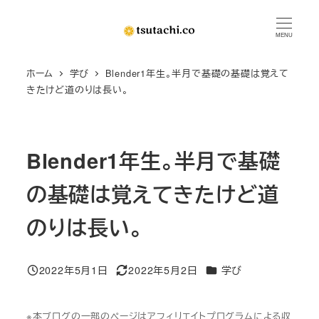
メ
イ
MENU
ン
ホーム
学び
Blender1年生。半月で基礎の基礎は覚えて
コ
きたけど道のりは長い。
ン
テ
ン
Blender1年生。半月で基礎
ツ
へ
の基礎は覚えてきたけど道
移
動
のりは長い。
カテゴリー
2022年5月1日
2022年5月2日
学び
投稿日
更新日
※本ブログの一部のページはアフィリエイトプログラムによる収