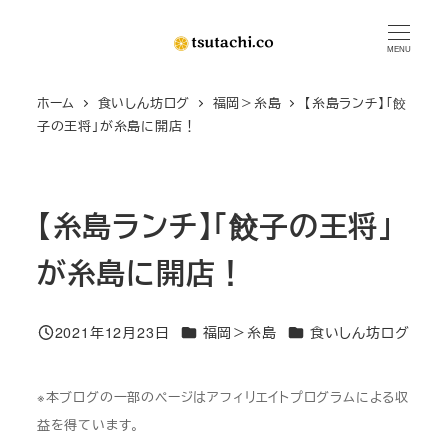
メ
イ
MENU
ン
ホーム
食いしん坊ログ
福岡＞糸島
【糸島ランチ】「餃
コ
子の王将」が糸島に開店！
ン
テ
ン
【糸島ランチ】「餃子の王将」
ツ
へ
が糸島に開店！
移
動
カテゴリー
カテゴリー
2021年12月23日
福岡＞糸島
食いしん坊ログ
投稿日
※本ブログの一部のページはアフィリエイトプログラムによる収
益を得ています。