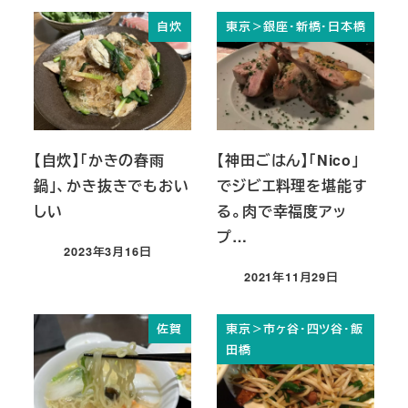
自炊
東京＞銀座・新橋・日本橋
【自炊】「かきの春雨
【神田ごはん】「Nico」
鍋」、かき抜きでもおい
でジビエ料理を堪能す
しい
る。肉で幸福度アッ
プ…
2023年3月16日
投稿日
2021年11月29日
投稿日
佐賀
東京＞市ヶ谷・四ツ谷・飯
田橋