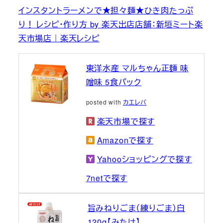
インスタントラーメンで★担々麺★ひき肉たっぷ
り！ レシピ・作り方 by 楽天出店店舗：新垣ミート楽
天市場店｜楽天レシピ
東洋水産 マルちゃん正麺 味
噌味 5食パック
posted with
カエレバ
楽天市場で探す
Amazonで探す
Yahooショッピングで探す
7netで探す
旨みねりごま（練りごま）白
120g【みたけ】