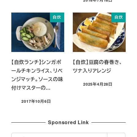
投稿日
自炊
自炊
【自炊ランチ】シンガポ
【自炊】豆腐の春巻き、
ールチキンライス、リベ
ツナ入りアレンジ
ンジマッチ。ソースの味
2025年4月28日
付けマスターの…
投稿日
2017年10月6日
投稿日
Sponsored Link
検