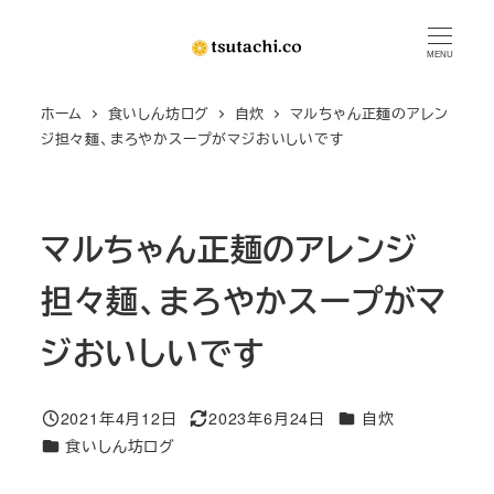
メ
イ
MENU
ン
ホーム
食いしん坊ログ
自炊
マルちゃん正麺のアレン
コ
ジ担々麺、まろやかスープがマジおいしいです
ン
テ
ン
マルちゃん正麺のアレンジ
ツ
へ
担々麺、まろやかスープがマ
移
動
ジおいしいです
カテゴリー
2021年4月12日
2023年6月24日
自炊
投稿日
更新日
カテゴリー
食いしん坊ログ