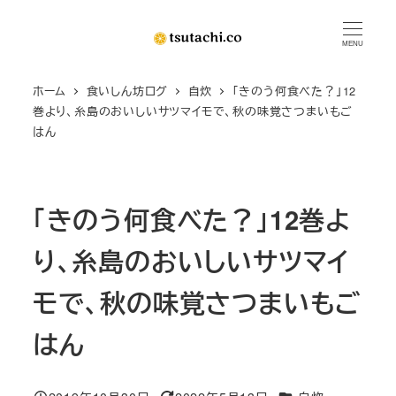
メ
イ
MENU
ン
ホーム
食いしん坊ログ
自炊
「きのう何食べた？」12
コ
巻より、糸島のおいしいサツマイモで、秋の味覚さつまいもご
ン
はん
テ
ン
ツ
「きのう何食べた？」12巻よ
へ
移
り、糸島のおいしいサツマイ
動
モで、秋の味覚さつまいもご
はん
カテゴリー