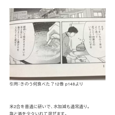
引用：きのう何食べた？12巻 p148より
米2合を普通に研いで、水加減も通常通り。
塩と酒を少々いれて混ぜます。