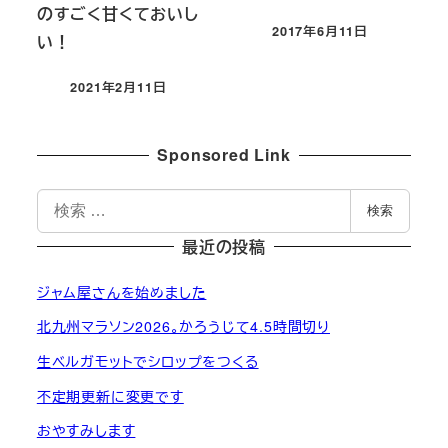
のすごく甘くておいし
2017年6月11日
い！
投稿日
2021年2月11日
投稿日
Sponsored Link
検
検索
索
最近の投稿
ジャム屋さんを始めました
北九州マラソン2026。かろうじて4.5時間切り
生ベルガモットでシロップをつくる
不定期更新に変更です
おやすみします