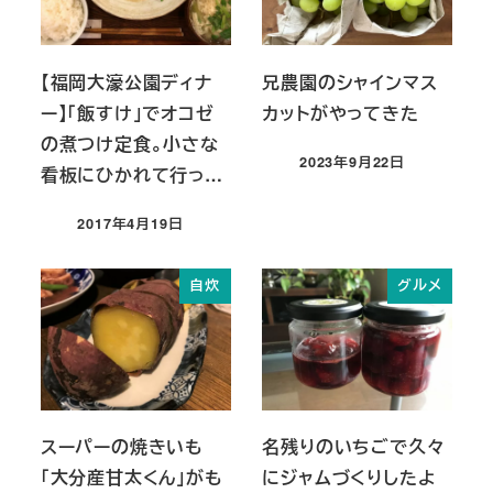
【福岡大濠公園ディナ
兄農園のシャインマス
ー】「飯すけ」でオコゼ
カットがやってきた
の煮つけ定食。小さな
2023年9月22日
看板にひかれて行っ…
投稿日
2017年4月19日
投稿日
自炊
グルメ
スーパーの焼きいも
名残りのいちごで久々
「大分産甘太くん」がも
にジャムづくりしたよ