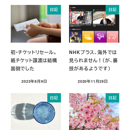
日記
日記
初・チケットリセール。
NHKプラス、海外では
紙チケット譲渡は結構
見られません！（が、裏
面倒でした
技があるようです）
2023年8月9日
2020年11月29日
投稿日
投稿日
日記
日記