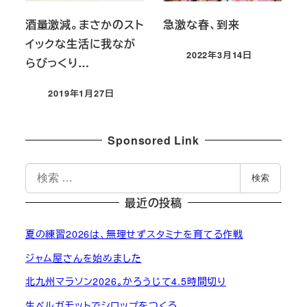
酒量激減。まさかのスト
急激な春、到来
イックな生活に我なが
2022年3月14日
らびっくり…
投稿日
2019年1月27日
投稿日
Sponsored Link
検
検索
索
最近の投稿
夏の練習2026は、無理せずスタミナを育てる作戦
ジャム屋さんを始めました
北九州マラソン2026。かろうじて4.5時間切り
生ベルガモットでシロップをつくる