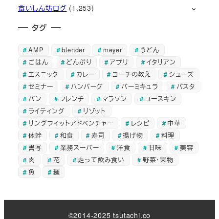
食いしん坊ログ
(1,253)
タグ
AMP
blender
meyer
うどん
ごはん
どんぶり
アプリ
イタリアン
エスニック
カレー
コーチの教え
シューズ
セミナー
ハンバーグ
バーミキュラ
パスタ
パン
フレンチ
マラソン
ユースキン
ライティング
リゾット
リングフィットアドベンチャー
レシピ
中華
体幹
和食
寿司
揚げ物
料理
書写
業務スーパー
洋食
甘味
美容
肉
花
走って飲み食い
野菜・果物
魚
麺
©2014-2025 tsutachi.co