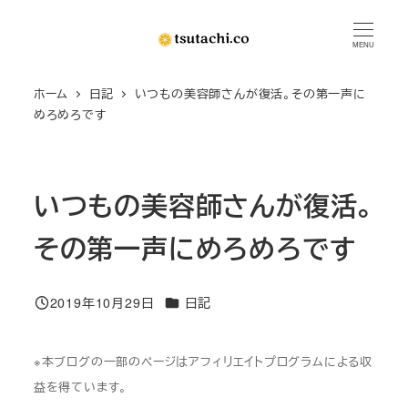
メ
イ
MENU
ン
ホーム
日記
いつもの美容師さんが復活。その第一声に
コ
めろめろです
ン
テ
ン
いつもの美容師さんが復活。
ツ
へ
その第一声にめろめろです
移
動
カテゴリー
2019年10月29日
日記
投稿日
※本ブログの一部のページはアフィリエイトプログラムによる収
益を得ています。