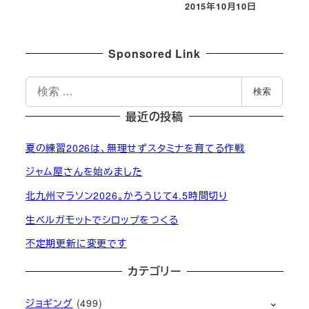
2015年10月10日
投稿日
Sponsored Link
検
検索
索
最近の投稿
夏の練習2026は、無理せずスタミナを育てる作戦
ジャム屋さんを始めました
北九州マラソン2026。かろうじて4.5時間切り
生ベルガモットでシロップをつくる
不定期更新に変更です
カテゴリー
ジョギング
(499)