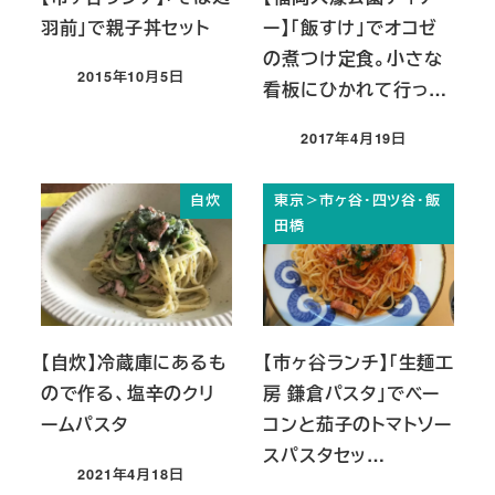
羽前」で親子丼セット
ー】「飯すけ」でオコゼ
の煮つけ定食。小さな
2015年10月5日
看板にひかれて行っ…
投稿日
2017年4月19日
投稿日
自炊
東京＞市ヶ谷・四ツ谷・飯
田橋
【自炊】冷蔵庫にあるも
【市ヶ谷ランチ】「生麺工
ので作る、塩辛のクリ
房 鎌倉パスタ」でベー
ームパスタ
コンと茄子のトマトソー
スパスタセッ…
2021年4月18日
投稿日