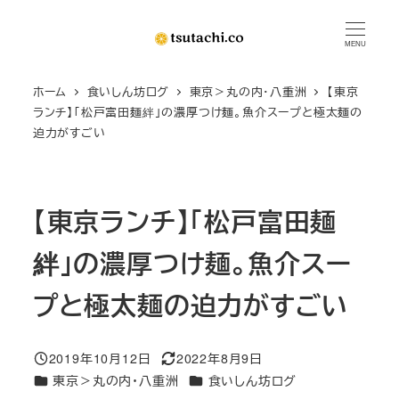
メ
イ
MENU
ン
ホーム
食いしん坊ログ
東京＞丸の内・八重洲
【東京
コ
ランチ】「松戸富田麺絆」の濃厚つけ麺。魚介スープと極太麺の
ン
迫力がすごい
テ
ン
ツ
【東京ランチ】「松戸富田麺
へ
移
絆」の濃厚つけ麺。魚介スー
動
プと極太麺の迫力がすごい
2019年10月12日
2022年8月9日
投稿日
更新日
カテゴリー
カテゴリー
東京＞丸の内・八重洲
食いしん坊ログ