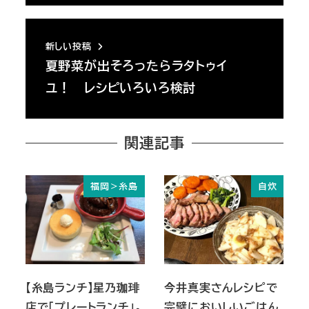
新しい投稿
夏野菜が出そろったらラタトゥイ
ユ！ レシピいろいろ検討
関連記事
福岡＞糸島
自炊
【糸島ランチ】星乃珈琲
今井真実さんレシピで
店で「プレートランチ」。
完璧においしいごはん