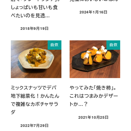
しょっぱいも甘いも食
2024年1月16日
べたいのを見透…
投稿日
2018年9月19日
投稿日
自炊
自炊
ミックスナッツでデパ
やってみた「焼き柿」。
地下総菜化！かんたん
これはつまみかデザー
で複雑なカボチャサラ
トか…？
ダ
2021年10月25日
投稿日
2022年7月29日
投稿日