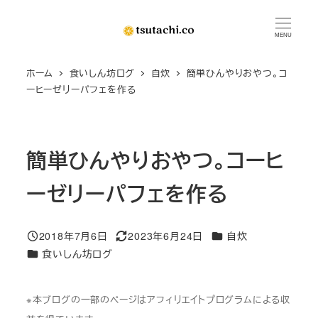
メ
イ
MENU
ン
ホーム
食いしん坊ログ
自炊
簡単ひんやりおやつ。コ
コ
ーヒーゼリーパフェを作る
ン
テ
ン
簡単ひんやりおやつ。コーヒ
ツ
へ
ーゼリーパフェを作る
移
動
カテゴリー
2018年7月6日
2023年6月24日
自炊
投稿日
更新日
カテゴリー
食いしん坊ログ
※本ブログの一部のページはアフィリエイトプログラムによる収