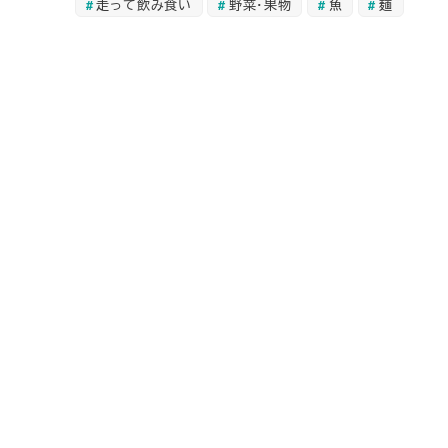
走って飲み食い
野菜・果物
魚
麺