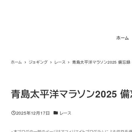
メ
イ
ン
コ
ホーム
ン
テ
ン
ホーム
ジョギング
レース
青島太平洋マラソン2025 備忘録
ツ
へ
移
動
青島太平洋マラソン2025 
カテゴリー
2025年12月17日
レース
投稿日
※本ブログの一部のページはアフィリエイトプログラムによる収益を