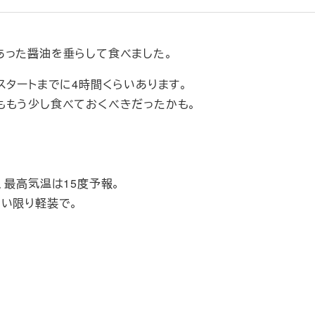
。
あった醤油を垂らして食べました。
スタートまでに4時間くらいあります。
ももう少し食べておくべきだったかも。
、最高気温は15度予報。
ない限り軽装で。