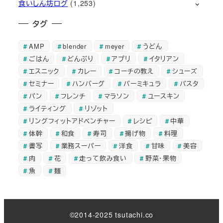
食いしん坊ログ
(1,253)
タグ
AMP
blender
meyer
うどん
ごはん
どんぶり
アプリ
イタリアン
エスニック
カレー
コーチの教え
シューズ
セミナー
ハンバーグ
バーミキュラ
パスタ
パン
フレンチ
マラソン
ユースキン
ライティング
リゾット
リングフィットアドベンチャー
レシピ
中華
体幹
和食
寿司
揚げ物
料理
書写
業務スーパー
洋食
甘味
美容
肉
花
走って飲み食い
野菜・果物
魚
麺
©2014-2025 tsutachi.co