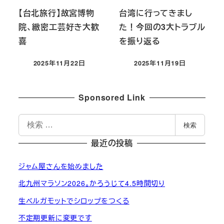
【台北旅行】故宮博物
台湾に行ってきまし
院、緻密工芸好き大歓
た！今回の3大トラブル
喜
を振り返る
2025年11月22日
2025年11月19日
投稿日
投稿日
Sponsored Link
検
検索
索
最近の投稿
ジャム屋さんを始めました
北九州マラソン2026。かろうじて4.5時間切り
生ベルガモットでシロップをつくる
不定期更新に変更です