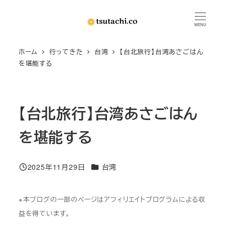
メ
イ
MENU
ン
ホーム
行ってきた
台湾
【台北旅行】台湾あさごはん
コ
を堪能する
ン
テ
ン
【台北旅行】台湾あさごはん
ツ
へ
を堪能する
移
動
カテゴリー
2025年11月29日
台湾
投稿日
※本ブログの一部のページはアフィリエイトプログラムによる収
益を得ています。