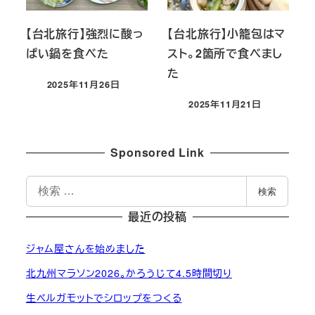
【台北旅行】強烈に酸っ
【台北旅行】小籠包はマ
ぱい鍋を食べた
スト。2箇所で食べまし
た
2025年11月26日
投稿日
2025年11月21日
投稿日
Sponsored Link
検
検索
索
最近の投稿
ジャム屋さんを始めました
北九州マラソン2026。かろうじて4.5時間切り
生ベルガモットでシロップをつくる