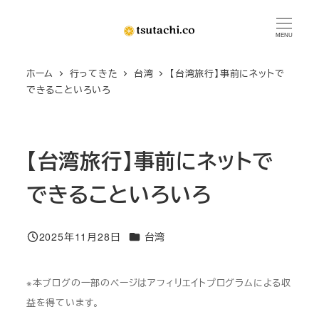
メ
イ
MENU
ン
ホーム
行ってきた
台湾
【台湾旅行】事前にネットで
コ
できることいろいろ
ン
テ
ン
【台湾旅行】事前にネットで
ツ
へ
できることいろいろ
移
動
カテゴリー
2025年11月28日
台湾
投稿日
※本ブログの一部のページはアフィリエイトプログラムによる収
益を得ています。