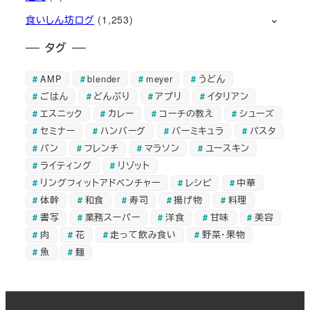
食いしん坊ログ
(1,253)
タグ
AMP
blender
meyer
うどん
ごはん
どんぶり
アプリ
イタリアン
エスニック
カレー
コーチの教え
シューズ
セミナー
ハンバーグ
バーミキュラ
パスタ
パン
フレンチ
マラソン
ユースキン
ライティング
リゾット
リングフィットアドベンチャー
レシピ
中華
体幹
和食
寿司
揚げ物
料理
書写
業務スーパー
洋食
甘味
美容
肉
花
走って飲み食い
野菜・果物
魚
麺