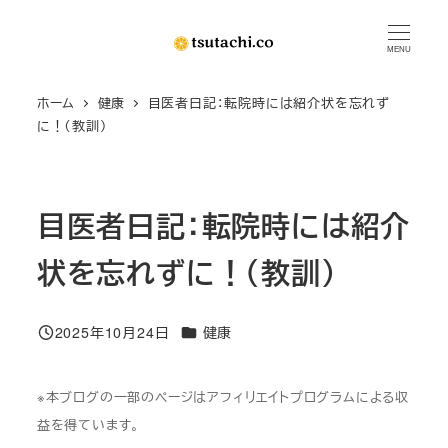
メ
イ
MENU
ン
ホーム
健康
目医者日記：転院時には紹介状を忘れず
コ
に！（教訓）
ン
テ
ン
目医者日記：転院時には紹介
ツ
へ
状を忘れずに！（教訓）
移
動
カテゴリー
2025年10月24日
健康
投稿日
※本ブログの一部のページはアフィリエイトプログラムによる収
益を得ています。