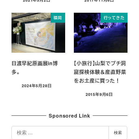
2021年5月2日
2017年11月6日
投稿日
投稿日
福岡
行ってきた
日渡早紀原画展in博
【小旅行】山梨でプチ洞
多。
窟探検体験＆産直野菜
をお土産に買った！
2024年5月28日
投稿日
2015年9月6日
投稿日
Sponsored Link
検
検索
索