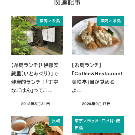
関連記事
福岡＞糸島
福岡＞糸島
【糸島ランチ】「伊都安
【糸島ランチ】
蔵里（いとあぐり）」で
「Coffee&Restaurant
健康的ランチ！「丁寧
美咲亭」目が覚める
なごはん」ってこ…
よ…
2018年5月31日
2020年9月17日
投稿日
投稿日
長崎
東京＞市ヶ谷・四ツ谷・飯
田橋