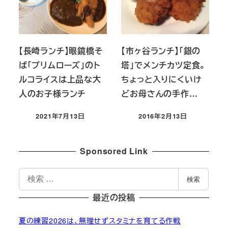
【長崎ランチ】眼鏡橋そ
【市ヶ谷ランチ】「銀の
ば「プリムローズ」のト
塔」でメンチカツ定食。
ルコライスは上品な大
ちょっと入りにくいけ
人のお子様ランチ
どお母さんの手作…
2021年7月13日
2016年2月13日
投稿日
投稿日
Sponsored Link
検
検索
索
最近の投稿
夏の練習2026は、無理せずスタミナを育てる作戦