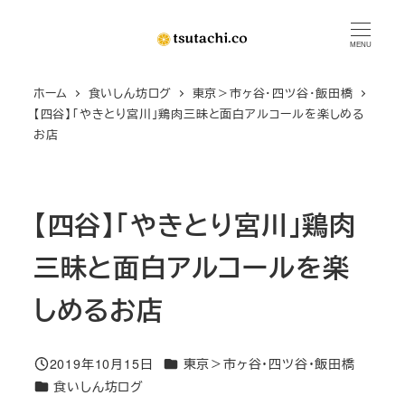
メ
イ
MENU
ン
ホーム
食いしん坊ログ
東京＞市ヶ谷・四ツ谷・飯田橋
コ
【四谷】「やきとり宮川」鶏肉三昧と面白アルコールを楽しめる
ン
お店
テ
ン
ツ
【四谷】「やきとり宮川」鶏肉
へ
移
三昧と面白アルコールを楽
動
しめるお店
カテゴリー
2019年10月15日
東京＞市ヶ谷・四ツ谷・飯田橋
投稿日
カテゴリー
食いしん坊ログ