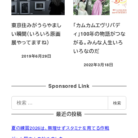
東京住みがうらやまし
「カムカムエヴリバデ
い瞬間（いろいろ原画
ィ」100年の物語がつな
展やってますね）
がる。みんな人生いろ
いろなのだ
2019年6月29日
投稿日
2022年3月18日
投稿日
Sponsored Link
検
検索
索
最近の投稿
夏の練習2026は、無理せずスタミナを育てる作戦