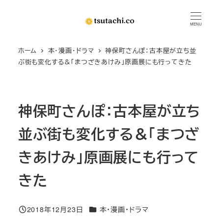
メ
イ
MENU
ン
ホーム
本・漫画・ドラマ
神保町さんぽ：古本屋が立ち並
コ
ぶ街も変化する＆「まつざきあけみ」原画展にも行ってきた
ン
テ
ン
神保町さんぽ：古本屋が立ち
ツ
へ
並ぶ街も変化する＆「まつざ
移
動
きあけみ」原画展にも行って
きた
カテゴリー
2018年12月23日
本・漫画・ドラマ
投稿日