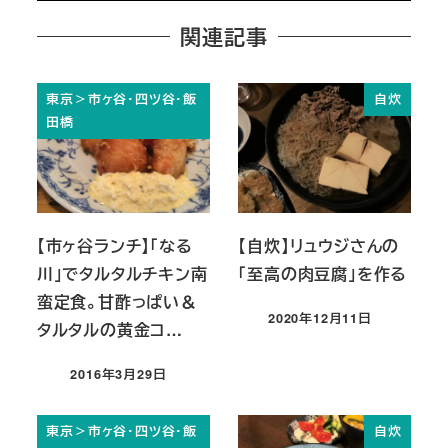
関連記事
東京＞市ヶ谷・四ツ谷・飯
自炊
田橋
【市ヶ谷ランチ】「なる
【自炊】リュウジさんの
川」でタルタルチキン南
「至高の肉豆腐」を作る
蛮定食。甘酢っぱい＆
2020年12月11日
タルタルの黄金コ…
投稿日
2016年3月29日
投稿日
東京＞市ヶ谷・四ツ谷・飯
自炊