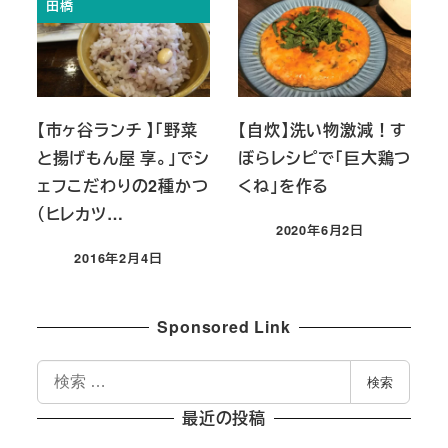
田橋
【市ヶ谷ランチ 】「野菜
【自炊】洗い物激減！す
と揚げもん屋 享。」でシ
ぼらレシピで「巨大鶏つ
ェフこだわりの2種かつ
くね」を作る
（ヒレカツ…
2020年6月2日
投稿日
2016年2月4日
投稿日
Sponsored Link
検
検索
索
最近の投稿