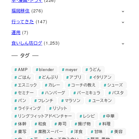
福岡移住
(276)
行ってきた
(147)
運用
(7)
食いしん坊ログ
(1,253)
タグ
AMP
blender
meyer
うどん
ごはん
どんぶり
アプリ
イタリアン
エスニック
カレー
コーチの教え
シューズ
セミナー
ハンバーグ
バーミキュラ
パスタ
パン
フレンチ
マラソン
ユースキン
ライティング
リゾット
リングフィットアドベンチャー
レシピ
中華
体幹
和食
寿司
揚げ物
料理
書写
業務スーパー
洋食
甘味
美容