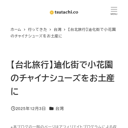
メ
イ
MENU
ン
ホーム
行ってきた
台湾
【台北旅行】迪化街で小花園
コ
のチャイナシューズをお土産に
ン
テ
ン
【台北旅行】迪化街で小花園
ツ
へ
のチャイナシューズをお土産
移
動
に
カテゴリー
2025年12月3日
台湾
投稿日
※本ブログの一部のページはアフィリエイトプログラムによる収