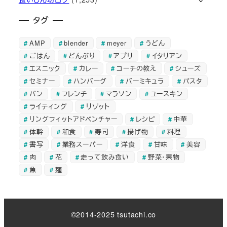
タグ
AMP
blender
meyer
うどん
ごはん
どんぶり
アプリ
イタリアン
エスニック
カレー
コーチの教え
シューズ
セミナー
ハンバーグ
バーミキュラ
パスタ
パン
フレンチ
マラソン
ユースキン
ライティング
リゾット
リングフィットアドベンチャー
レシピ
中華
体幹
和食
寿司
揚げ物
料理
書写
業務スーパー
洋食
甘味
美容
肉
花
走って飲み食い
野菜・果物
魚
麺
©2014-2025 tsutachi.co