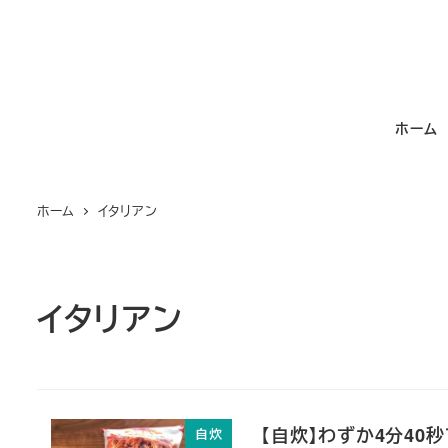
メ
イ
ン
コ
ホーム
ン
テ
ン
ホーム
イタリアン
ツ
へ
移
動
イタリアン
【自炊】わずか4分40
自炊