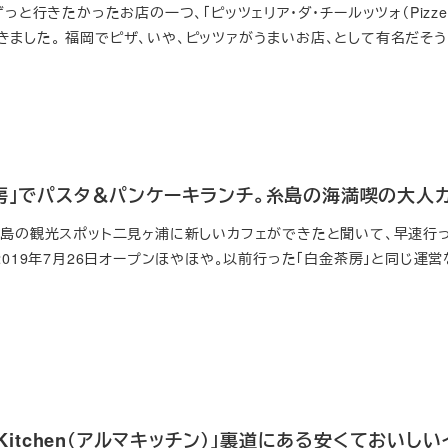
っと行きたかったお店の一つ、「ピッツェリア・ダ・チールッツォ（Pizzeri
ってきました。 福岡でピザ、いや、ピッツァがうまいお店、として有名だそうで
茶房」でパスタ＆パンケーキランチ。糸島の海満喫の大人
糸島の観光スポット二見ヶ浦に新しいカフェができたと聞いて、早速行
2019年7月26日オープンほやほや。以前行った「白金茶房」と同じ運
 Kitchen（アルマキッチン）」裏道にある安くておいしい