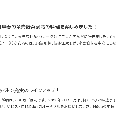
da」早春の糸島野菜満載の料理を楽しみました！
しぶりに大好きな「nōda（ノーダ）」にごはんを食べに行きました。ず
a（ノーダ）があるのは、JR筑肥線、波多江駅そば。糸島食材を中心にし
部外注で充実のラインアップ！
年が明け、お正月ごはんです。 2020年のお正月は、例年とひと味違う！
いしいビストロ「Nōda」のオードブルをお願いしました。 Nōdaの年越