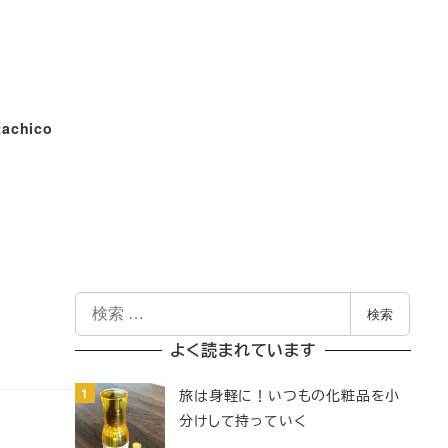
tachico
検
検索
索
よく読まれています
旅は身軽に！いつもの化粧品を小
分けして持っていく