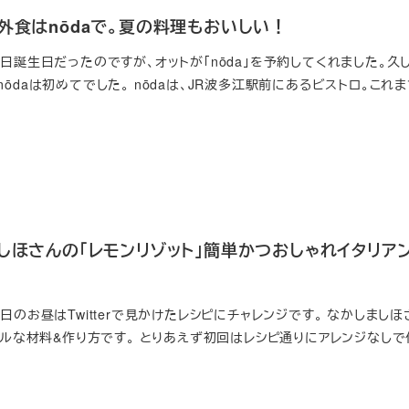
外食はnōdaで。夏の料理もおいしい！
日誕生日だったのですが、オットが「nōda」を予約してくれました。久
ōdaは初めてでした。 nōdaは、JR波多江駅前にあるビストロ。これ
しほさんの「レモンリゾット」簡単かつおしゃれイタリア
日のお昼はTwitterで見かけたレシピにチャレンジです。 なかしましほ
プルな材料&作り方です。 とりあえず初回はレシピ通りにアレンジなし