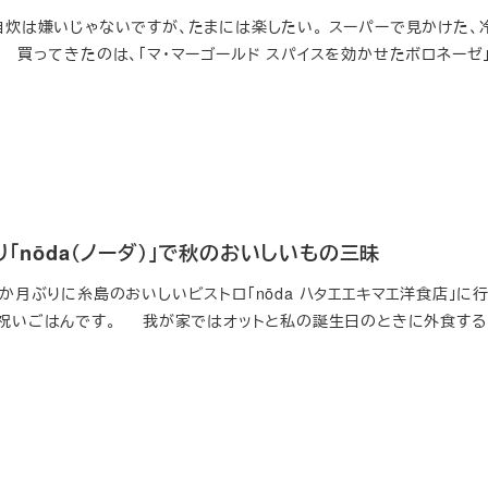
 自炊は嫌いじゃないですが、たまには楽したい。 スーパーで見かけた、
買ってきたのは、「マ・マーゴールド スパイスを効かせたボロネーゼ」
り「nōda（ノーダ）」で秋のおいしいもの三昧
4か月ぶりに糸島のおいしいビストロ「nōda ハタエエキマエ洋食店」に
日祝いごはんです。 我が家ではオットと私の誕生日のときに外食する