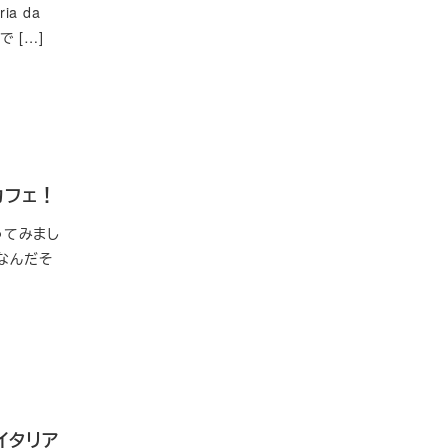
a da
 […]
カフェ！
ってみまし
営なんだそ
イタリア