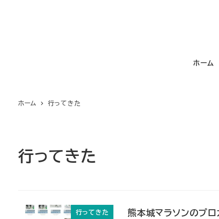
メ
イ
ン
コ
ホーム
ン
テ
ン
ホーム
行ってきた
ツ
へ
移
動
行ってきた
熊本城マラソンのプロ
行ってきた