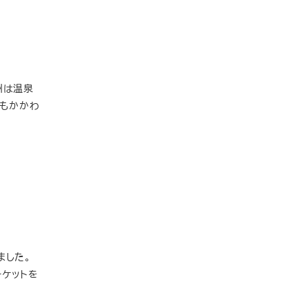
州は温泉
にもかかわ
ました。
チケットを