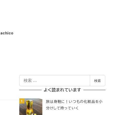
tachico
検
検索
索
よく読まれています
旅は身軽に！いつもの化粧品を小
分けして持っていく