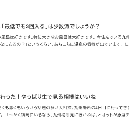
。「最低でも3回入る」は少数派でしょうか？
 お風呂は好きです。特に大きなお風呂は大好きです。 今住んでいる九
んなにあるの？」というくらい、あちこちに温泉の看板が出ています。 
行った！やっぱり生で見る相撲はいいね
 良くも悪くもいろいろ話題の多い大相撲、九州場所の4日目に行ってき
。 せっかく福岡にいるなら、九州場所見に行かねば、とオットが急遽