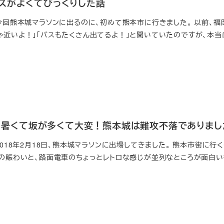
スがよくてびっくりした話
 今回熊本城マラソンに出るのに、初めて熊本市に行きました。 以前、福
ゃ近いよ！」「バスもたくさん出てるよ！」と聞いていたのですが、本当
18」暑くて坂が多くて大変！熊本城は難攻不落でありまし
2018年2月18日、熊本城マラソンに出場してきました。 熊本市街に行
ドの賑わいと、路面電車のちょっとレトロな感じが並列なところが面白