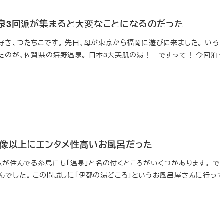
泉3回派が集まると大変なことになるのだった
好き、つたちこです。 先日、母が東京から福岡に遊びに来ました。 い
たのが、佐賀県の嬉野温泉。 日本3大美肌の湯！ ですって！ 今回泊
想像以上にエンタメ性高いお風呂だった
私が住んでる糸島にも「温泉」と名の付くところがいくつかあります。 
んでした。 この間試しに「伊都の湯どころ」というお風呂屋さんに行っ