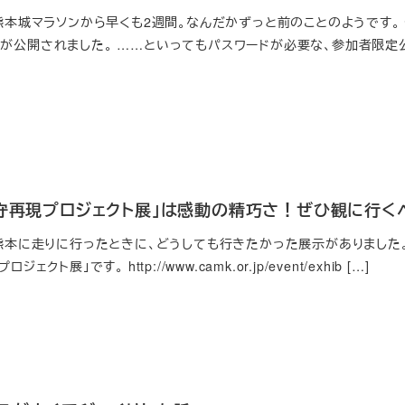
熊本城マラソンから早くも2週間。なんだかずっと前のことのようです。
が公開されました。 ……といってもパスワードが必要な、参加者限定
天守再現プロジェクト展」は感動の精巧さ！ぜひ観に行く
 熊本に走りに行ったときに、どうしても行きたかった展示がありました。
ト展」です。 http://www.camk.or.jp/event/exhib […]