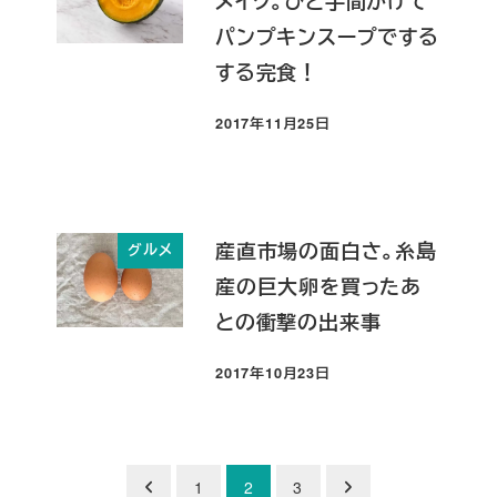
メイク。ひと手間かけて
パンプキンスープでする
する完食！
2017年11月25日
投稿日
産直市場の面白さ。糸島
グルメ
産の巨大卵を買ったあ
との衝撃の出来事
2017年10月23日
投稿日
投
1
2
3