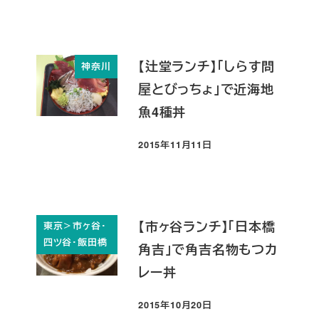
【辻堂ランチ】「しらす問
神奈川
屋とびっちょ」で近海地
魚4種丼
2015年11月11日
投稿日
【市ヶ谷ランチ】「日本橋
東京＞市ヶ谷・
四ツ谷・飯田橋
角吉」で角吉名物もつカ
レー丼
2015年10月20日
投稿日