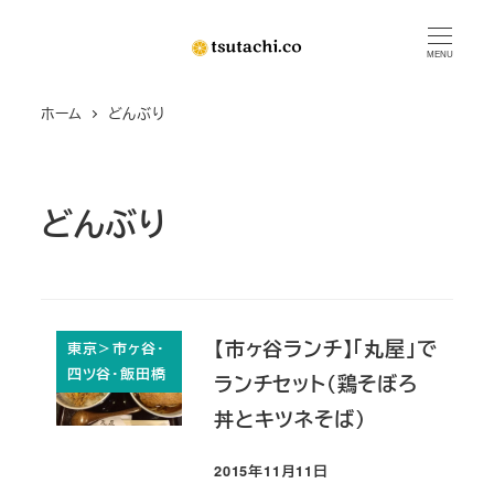
メ
イ
MENU
ン
ホーム
どんぶり
コ
ン
テ
ン
どんぶり
ツ
へ
移
動
【市ヶ谷ランチ】「丸屋」で
東京＞市ヶ谷・
四ツ谷・飯田橋
ランチセット（鶏そぼろ
丼とキツネそば）
2015年11月11日
投稿日