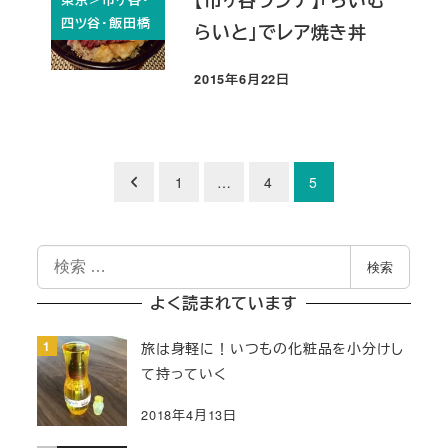
【市ヶ谷ランチ】「らいむ
東京＞市ヶ谷・
四ツ谷・飯田橋
らいと」でレア焼き丼
2015年6月22日
投稿日
投
1
…
4
5
稿
検
の
検索
索
ペ
よく読まれています
ー
旅は身軽に！いつもの化粧品を小分けし
て持っていく
ジ
2018年4月13日
送