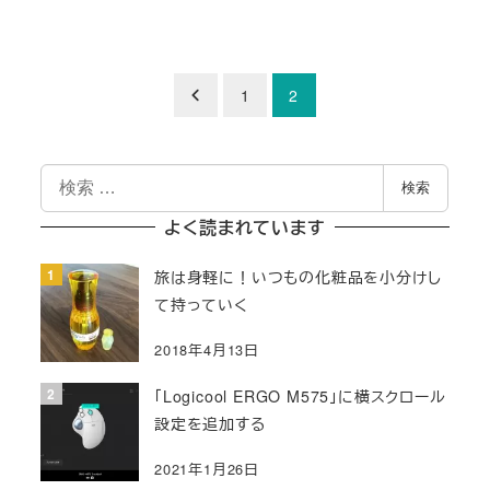
投
1
2
稿
検
の
検索
索
ペ
よく読まれています
ー
旅は身軽に！いつもの化粧品を小分けし
て持っていく
ジ
2018年4月13日
送
「Logicool ERGO M575」に横スクロール
り
設定を追加する
2021年1月26日