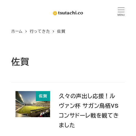
メ
イ
MENU
ン
ホーム
行ってきた
佐賀
コ
ン
テ
ン
佐賀
ツ
へ
移
動
久々の声出し応援！ル
佐賀
ヴァン杯 サガン鳥栖VS
コンサドーレ戦を観てき
ました