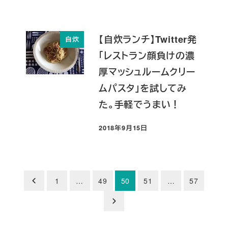
【自炊ランチ】Twitter発
自炊
「レストラン顔負けの濃
厚マッシュルームクリー
ムパスタ」を試してみ
た。手軽でうまい！
2018年9月15日
投稿日
投
1
…
49
50
51
…
57
稿
の