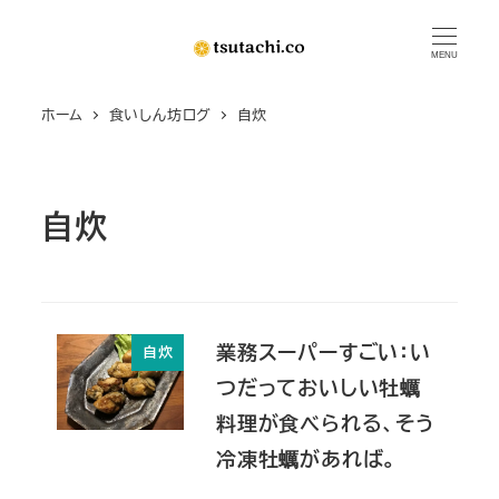
メ
イ
MENU
ン
ホーム
食いしん坊ログ
自炊
コ
ン
テ
ン
自炊
ツ
へ
移
動
業務スーパーすごい：い
自炊
つだっておいしい牡蠣
料理が食べられる、そう
冷凍牡蠣があれば。