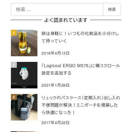
検
ペ
検索
索
ー
よく読まれています
ジ
旅は身軽に！いつもの化粧品を小分けし
て持っていく
送
2018年4月13日
り
「Logicool ERGO M575」に横スクロール
設定を追加する
2021年1月26日
リュックのパスケース（定期入れ）出し入れ
不便問題が解決！ミニポーチを増築した
ら快適になった！
2017年4月22日