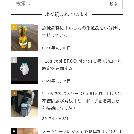
検
の
検索
索
ペ
よく読まれています
ー
旅は身軽に！いつもの化粧品を小分けし
て持っていく
ジ
2018年4月13日
送
「Logicool ERGO M575」に横スクロール
り
設定を追加する
2021年1月26日
リュックのパスケース（定期入れ）出し入れ
不便問題が解決！ミニポーチを増築した
ら快適になった！
2017年4月22日
スーツケースにマステで簡単加工。ひと目