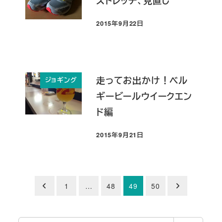
ストレッチ、見直し
2015年9月22日
投稿日
走ってお出かけ！ベル
ジョギング
ギービールウイークエン
ド編
2015年9月21日
投稿日
投
1
…
48
49
50
稿