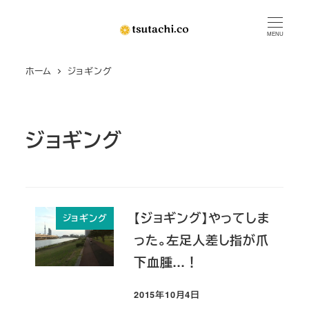
メ
イ
MENU
ン
ホーム
ジョギング
コ
ン
テ
ン
ジョギング
ツ
へ
移
動
【ジョギング】やってしま
ジョギング
った。左足人差し指が爪
下血腫…！
2015年10月4日
投稿日