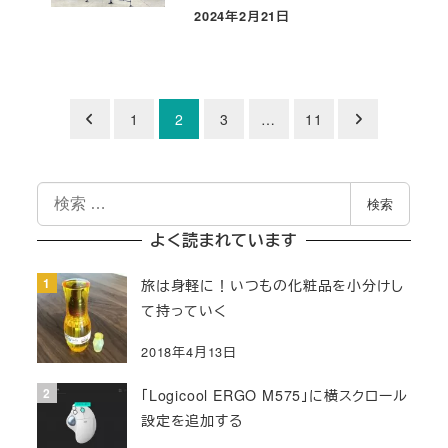
2024年2月21日
投稿日
投
1
2
3
…
11
稿
検
の
検索
索
ペ
よく読まれています
ー
旅は身軽に！いつもの化粧品を小分けし
て持っていく
ジ
2018年4月13日
送
「Logicool ERGO M575」に横スクロール
り
設定を追加する