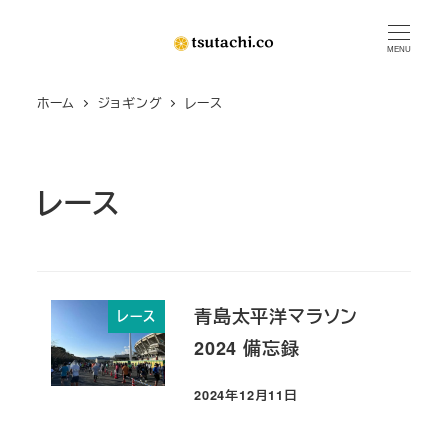
メ
イ
MENU
ン
ホーム
ジョギング
レース
コ
ン
テ
ン
レース
ツ
へ
移
動
青島太平洋マラソン
レース
2024 備忘録
2024年12月11日
投稿日