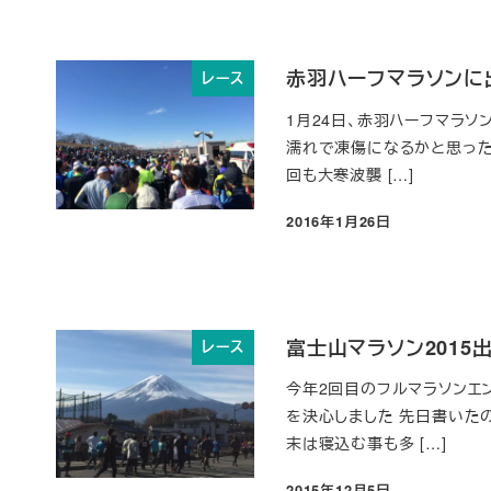
赤羽ハーフマラソンに
レース
1月24日、赤羽ハーフマラソ
濡れで凍傷になるかと思った
回も大寒波襲 […]
2016年1月26日
投稿日
富士山マラソン201
レース
今年2回目のフルマラソンエン
を決心しました 先日書いた
末は寝込む事も多 […]
2015年12月5日