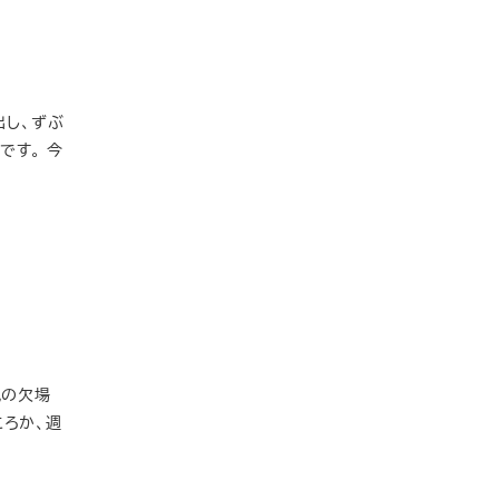
出し、ずぶ
です。 今
気の欠場
ころか、週