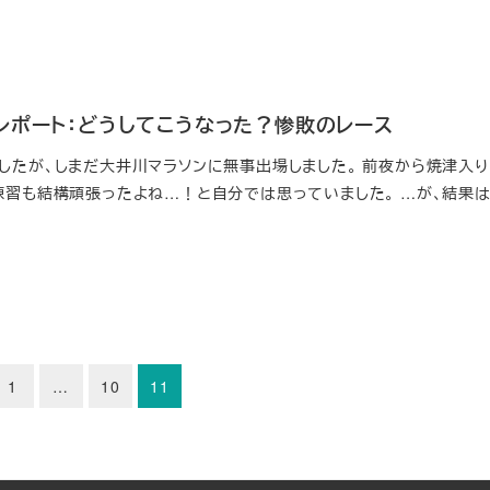
レポート：どうしてこうなった？惨敗のレース
したが、しまだ大井川マラソンに無事出場しました。 前夜から焼津入り
練習も結構頑張ったよね…！と自分では思っていました。 …が、結果は
1
…
10
11