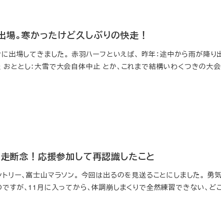
出場。寒かったけど久しぶりの快走！
ンに出場してきました。 赤羽ハーフといえば、 昨年：途中から雨が降り
 おととし：大雪で大会自体中止 とか、これまで結構いわくつきの大会
5出走断念！応援参加して再認識したこと
トリー、富士山マラソン。 今回は出るのを見送ることにしました。 勇
のですが、11月に入ってから、体調崩しまくりで全然練習できない、ど