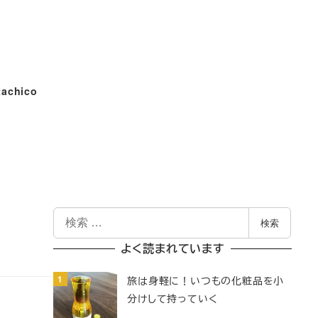
tachico
検
検索
索
よく読まれています
旅は身軽に！いつもの化粧品を小
分けして持っていく