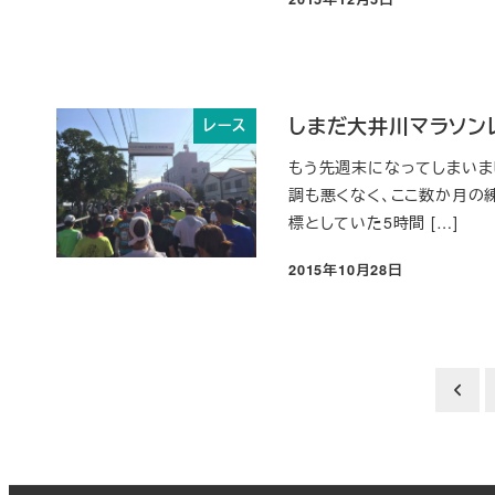
投稿日
しまだ大井川マラソン
レース
もう先週末になってしまいま
調も悪くなく、ここ数か月の
標としていた5時間 […]
2015年10月28日
投稿日
投
稿
の