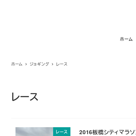
メ
イ
ン
コ
ホーム
ン
テ
ン
ホーム
ジョギング
レース
ツ
へ
移
動
レース
2016板橋シティマラ
レース