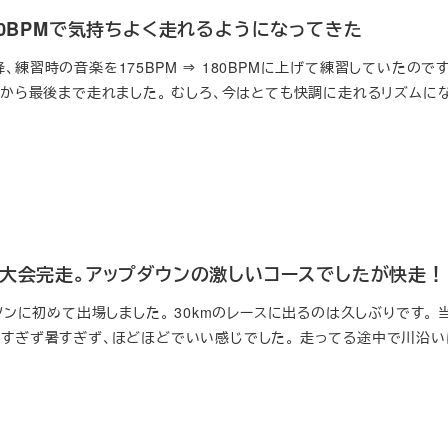
80BPMで気持ちよく走れるようになってきた
、練習時の音楽を175BPM ⇒ 180BPMに上げて練習していたので
最初から最後まで走れました。 むしろ、今はとても快調に走れるリズムに
念大会完走。アップダウンの激しいコースでしたが快走！
ラソンに初めて出場しました。 30kmのレースに出るのは久しぶりです。 
寒すぎず暑すぎず、ほどほどでいい感じでした。 走ってる途中で川沿い