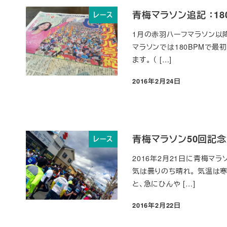
青梅マラソン追記 ：1
レース
1月の赤羽ハーフマラソン以降
マラソンでは180BPMで
ます。 （ […]
2016年2月24日
投稿日
青梅マラソン50回記
レース
2016年2月21日に青梅マ
気は曇りのち晴れ。 気温は
と、急にひんや […]
2016年2月22日
投稿日