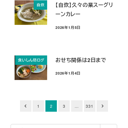
【自炊】久々の業スーグリ
自炊
ーンカレー
2026年1月5日
投稿日
おせち関係は2日まで
食いしん坊ログ
2026年1月4日
投稿日
投
1
2
3
…
331
稿
検