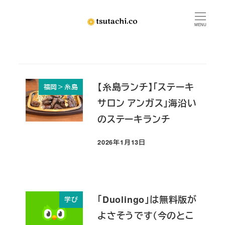
メ
イ
MENU
ン
コ
ン
テ
【糸島ランチ】「ステーキ
福岡＞糸島
ン
サロン アンガス」海沿い
ツ
のステーキランチ
へ
移
2026年1月13日
投稿日
動
「Duolingo」は無料版が
学び
よさそうです（今のとこ