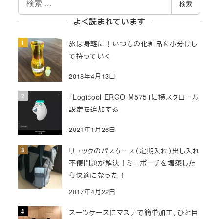
の
検索
索
ペ
よく読まれています
ー
旅は身軽に！いつもの化粧品を小分けし
て持っていく
ジ
2018年4月13日
送
「Logicool ERGO M575」に横スクロール
り
設定を追加する
2021年1月26日
リュックのパスケース（定期入れ）出し入れ
不便問題が解決！ミニポーチを増築した
ら快適になった！
2017年4月22日
スーツケースにマステで簡単加工。ひと目