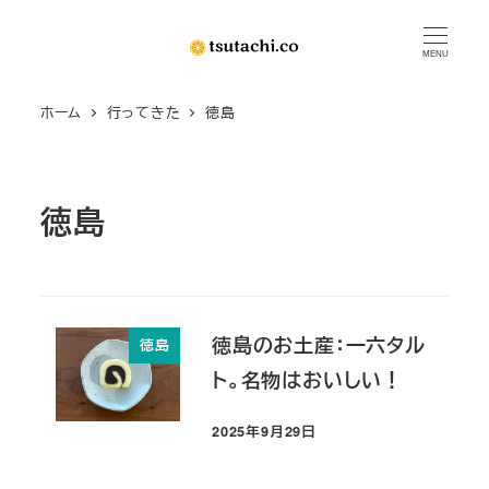
メ
イ
MENU
ン
ホーム
行ってきた
徳島
コ
ン
テ
ン
徳島
ツ
へ
移
動
徳島のお土産：一六タル
徳島
ト。名物はおいしい！
2025年9月29日
投稿日