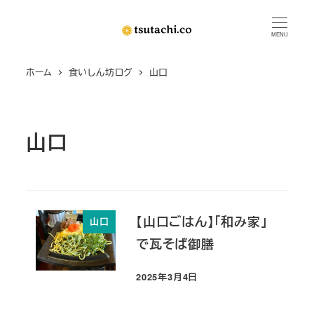
メ
イ
MENU
ン
ホーム
食いしん坊ログ
山口
コ
ン
テ
ン
山口
ツ
へ
移
動
【山口ごはん】「和み家」
山口
で瓦そば御膳
2025年3月4日
投稿日