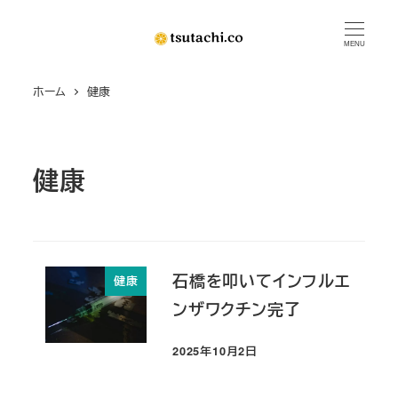
メ
イ
MENU
ン
ホーム
健康
コ
ン
テ
ン
健康
ツ
へ
移
動
石橋を叩いてインフルエ
健康
ンザワクチン完了
2025年10月2日
投稿日