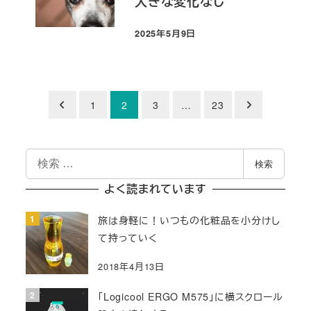
大きな変化なし
2025年5月9日
投稿日
投
1
2
3
…
23
稿
検
の
検索
索
ペ
よく読まれています
ー
旅は身軽に！いつもの化粧品を小分けし
て持っていく
ジ
2018年4月13日
送
「Logicool ERGO M575」に横スクロール
り